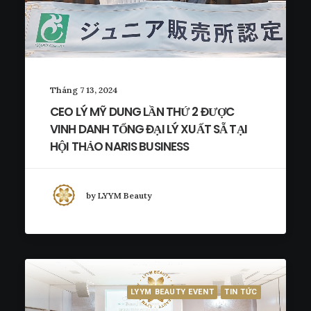
Tháng 7 13, 2024
CEO LÝ MỸ DUNG LẦN THỨ 2 ĐƯỢC
VINH DANH TỔNG ĐẠI LÝ XUẤT SẴ TẠI
HỘI THẢO NARIS BUSINESS
by LYYM Beauty
LYYM BEAUTY EVENT
TIN TỨC