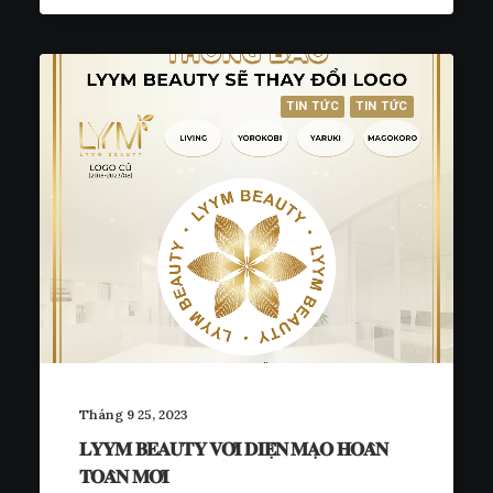
TIN TỨC
TIN TỨC
Tháng 9 25, 2023
𝐋𝐘𝐘𝐌 𝐁𝐄𝐀𝐔𝐓𝐘 𝐕𝐎̛́𝐈 𝐃𝐈𝐄̣̂𝐍 𝐌𝐀̣𝐎 𝐇𝐎𝐀̀𝐍
𝐓𝐎𝐀̀𝐍 𝐌𝐎̛́𝐈