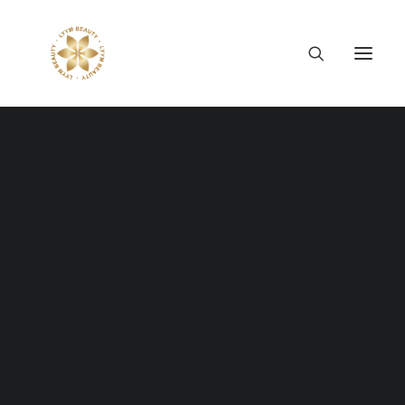
Thông tin công ty
Lý tưởng LYYM Beauty
LYYM COSME
Sản phẩm LYYM Beauty
優美堂 Yumido
Beni Placenta
LYYM BEAUTY ACADEMY
8 NĂM VÀ MỘT HÀNH
LYYM BEAUTY SALON
Hợp tác sản xuất OEM
TRÌNH TRƯỞNG THÀNH
LYYM PARK
LYYM MEDIA
TỪ GIÁO DỤC, KIẾN TẠO
LYYM FOOD – Bacontrau
Tư vấn kinh doanh
GIÁ TRỊ CỦA LYYM
BEAUTY