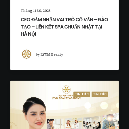
Tháng 11 30, 2023
CEO ĐẢM NHẬN VAI TRÒ CỐ VẤN – ĐÀO
TẠO – LIÊN KẾT SPA CHUẨN NHẬT TẠI
HÀ NỘI
by LYYM Beauty
TIN TỨC
TIN TỨC