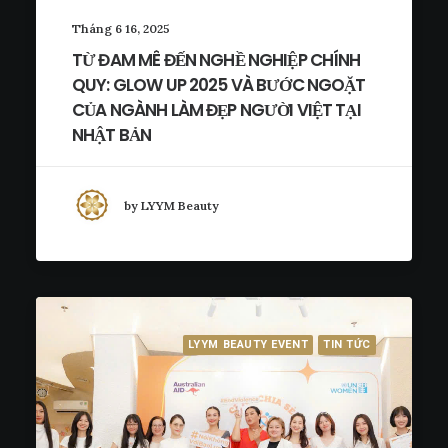
Tháng 6 16, 2025
TỪ ĐAM MÊ ĐẾN NGHỀ NGHIỆP CHÍNH
QUY: GLOW UP 2025 VÀ BƯỚC NGOẶT
CỦA NGÀNH LÀM ĐẸP NGƯỜI VIỆT TẠI
NHẬT BẢN
by LYYM Beauty
LYYM BEAUTY EVENT
TIN TỨC