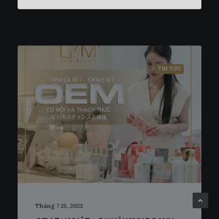
TIN TỨC
Tháng 7 25, 2023
OEM TẠI NHẬT – CƠ HỘI KINH DOANH
CÙNG THƯƠNG HIỆU CỦA CHÍNH MÌNH