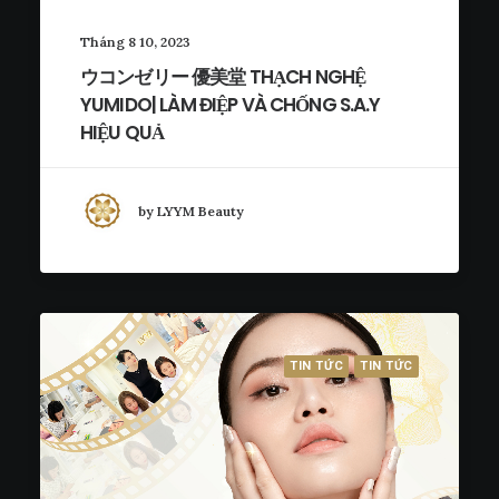
Tháng 8 10, 2023
ウコンゼリー 優美堂 THẠCH NGHỆ
YUMIDO| LÀM ĐIỆP VÀ CHỐNG S.A.Y
HIỆU QUẢ
by LYYM Beauty
TIN TỨC
TIN TỨC