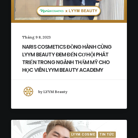
Tháng 9 8, 2023
NARIS COSMETICS ĐỒNG HÀNH CÙNG
LYYM BEAUTY ĐEM ĐẾN CƠ HỘI PHÁT
TRIỂN TRONG NGÀNH THẨM MỸ CHO
HỌC VIÊN LYYM BEAUTY ACADEMY
by LYYM Beauty
LYYM COSME
TIN TỨC