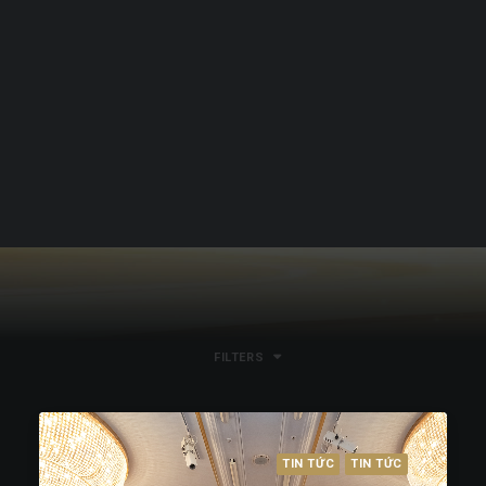
Tiếng Việt
日本語
English
READ MORE
FILTERS
TIN TỨC
TIN TỨC