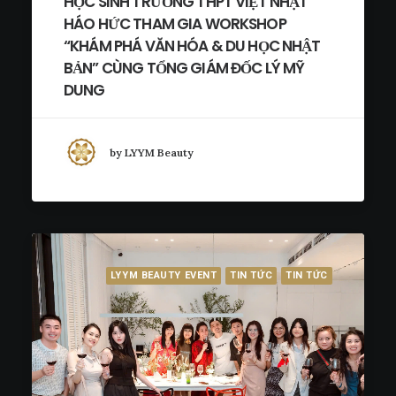
HỌC SINH TRƯỜNG THPT VIỆT NHẬT
HÁO HỨC THAM GIA WORKSHOP
“KHÁM PHÁ VĂN HÓA & DU HỌC NHẬT
BẢN” CÙNG TỔNG GIÁM ĐỐC LÝ MỸ
DUNG
by LYYM Beauty
LYYM BEAUTY EVENT
TIN TỨC
TIN TỨC