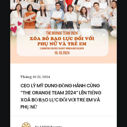
Tháng 10 22, 2024
CEO LÝ MỸ DUNG ĐỒNG HÀNH CÙNG
“THE ORANGE TEAM 2024” LÊN TIẾNG
XOÁ BỎ BẠO LỰC ĐỐI VỚI TRẺ EM VÀ
PHỤ NỮ
by LYYM Beauty