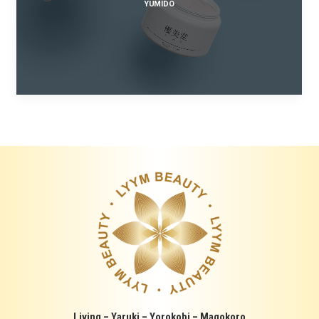
YUMIDO
Living – Yaruki – Yorokobi – Magokoro