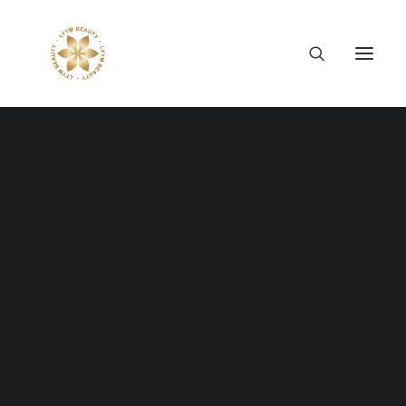
Thông tin công ty
Lý tưởng LYYM Beauty
LYYM COSME
Sản phẩm LYYM Beauty
優美堂 Yumido
Dòng sản phẩm LYYM
Beni Placenta
BEAUTY
LYYM BEAUTY ACADEMY
LYYM BEAUTY SALON
Hợp tác sản xuất OEM
LYYM PARK
LYYM MEDIA
LYYM FOOD – Bacontrau
Tư vấn kinh doanh