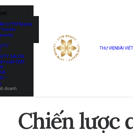
SME
hẩm LYYM Beauty
Yumido
lacenta
AUTY
THƯ VIỆN
BÀI VIẾ
Y
AUTY SALON
sản xuất OEM
RK
DIA
OD –
u
nh doanh
Chiến
lược