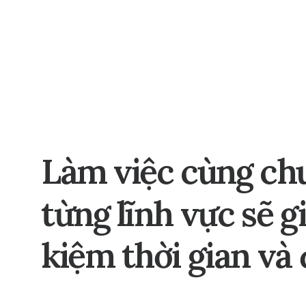
Làm
việc
cùng
ch
từng
lĩnh
vực
sẽ
g
kiệm
thời
gian
và