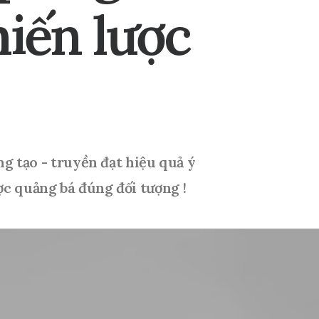
hiến
lược
ng
tạo
-
truyền
đạt
hiệu
quả
ý
ợc
quảng
bá
đúng
đối
tượng
!