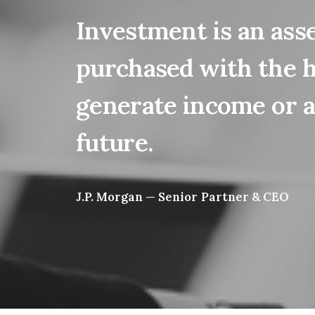
Investment
is
an
ass
purchased
with
the
generate
income
or
a
future.
J.P.
Morgan
—
Senior
Partner
&
CEO