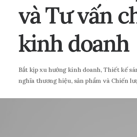
và
Tư
vấn
c
kinh
doanh
Bắt
kịp
xu
hướng
kinh
doanh,
Thiết
kế
sá
nghĩa
thương
hiệu,
sản
phẩm
và
Chiến
lư