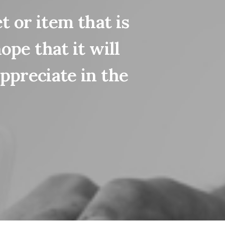
et
or
item
that
is
hope
that
it
will
ppreciate
in
the