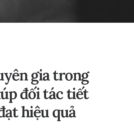
uyên
gia
trong
iúp
đối
tác
tiết
đạt
hiệu
quả