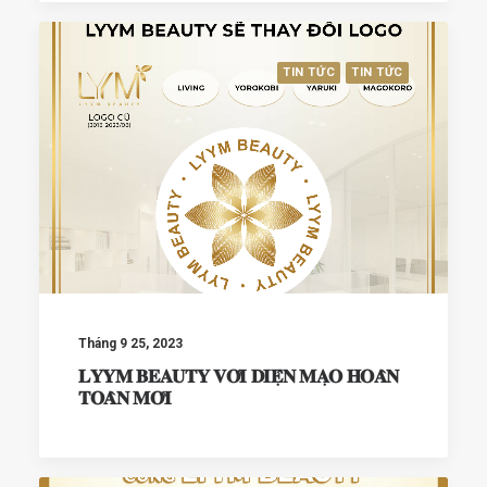
TIN TỨC
TIN TỨC
Tháng 9 25, 2023
𝐋𝐘𝐘𝐌 𝐁𝐄𝐀𝐔𝐓𝐘 𝐕𝐎̛́𝐈 𝐃𝐈𝐄̣̂𝐍 𝐌𝐀̣𝐎 𝐇𝐎𝐀̀𝐍
𝐓𝐎𝐀̀𝐍 𝐌𝐎̛́𝐈