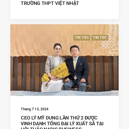
TRƯỜNG THPT VIỆT NHẬT
TIN TỨC
TIN TỨC
Tháng 7 13, 2024
CEO LÝ MỸ DUNG LẦN THỨ 2 ĐƯỢC
VINH DANH TỔNG ĐẠI LÝ XUẤT SẴ TẠI