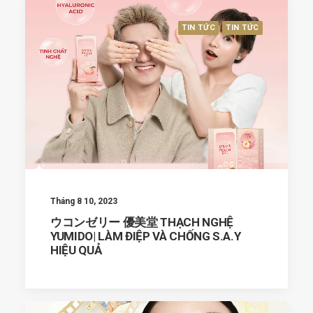
TIN TỨC
TIN TỨC
Tháng 8 10, 2023
ウコンゼリー 優美堂 THẠCH NGHỆ
YUMIDO| LÀM ĐIỆP VÀ CHỐNG S.A.Y
HIỆU QUẢ