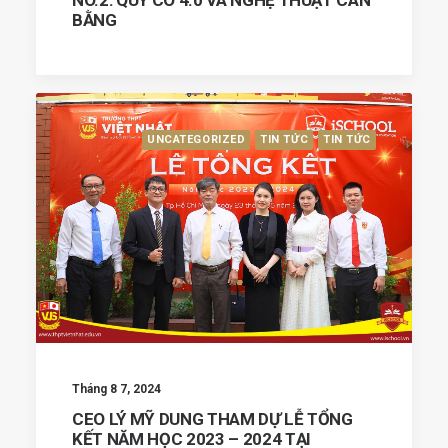
NO.2: QUÝ CÔ 4.0 VÀ NGHỆ THUẬT CÂN
BẰNG
UNCATEGORIZED
TIN TỨC
TIN TỨC
Tháng 8 7, 2024
CEO LÝ MỸ DUNG THAM DỰ LỄ TỔNG
KẾT NĂM HỌC 2023 – 2024 TẠI