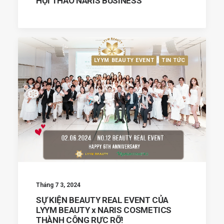
HỘI THẢO NARIS BUSINESS
LYYM BEAUTY EVENT
TIN TỨC
Tháng 7 3, 2024
SỰ KIỆN BEAUTY REAL EVENT CỦA
LYYM BEAUTY x NARIS COSMETICS
THÀNH CÔNG RỰC RỠ!