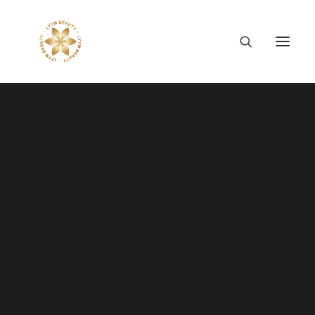
Thông tin công ty
Lý tưởng LYYM Beauty
LYYM COSME
Bài viết
Sản phẩm LYYM Beauty
優美堂 Yumido
Beni Placenta
LYYM BEAUTY ACADEMY
LYYM BEAUTY SALON
Hợp tác sản xuất OEM
LYYM PARK
LYYM MEDIA
LYYM FOOD – Bacontrau
Tư vấn kinh doanh
SHOW ALL
UNCATEGORIZED
BẤT ĐỘNG SẢN