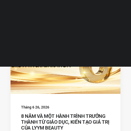
Tiếng Việt
LYYM BEAUTY EVENT
DỰ ÁN QUỸ TANPOPO
LYYM COSME
TIN TỨC
TIN TỨC
日本語
English
TIN TỨC
TIN TỨC
Tháng 6 26, 2026
8 NĂM VÀ MỘT HÀNH TRÌNH TRƯỞNG
THÀNH TỪ GIÁO DỤC, KIẾN TẠO GIÁ TRỊ
CỦA LYYM BEAUTY