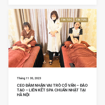
TIN TỨC
TIN TỨC
Tháng 11 30, 2023
CEO ĐẢM NHẬN VAI TRÒ CỐ VẤN – ĐÀO
TẠO – LIÊN KẾT SPA CHUẨN NHẬT TẠI
HÀ NỘI