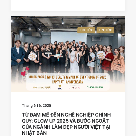
TIN TỨC
TIN TỨC
Tháng 6 16, 2025
TỪ ĐAM MÊ ĐẾN NGHỀ NGHIỆP CHÍNH
QUY: GLOW UP 2025 VÀ BƯỚC NGOẶT
CỦA NGÀNH LÀM ĐẸP NGƯỜI VIỆT TẠI
NHẬT BẢN