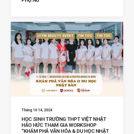
PHỤ NỮ
LYYM BEAUTY EVENT
TIN TỨC
TIN TỨC
Tháng 10 14, 2024
HỌC SINH TRƯỜNG THPT VIỆT NHẬT
HÁO HỨC THAM GIA WORKSHOP
“KHÁM PHÁ VĂN HÓA & DU HỌC NHẬT