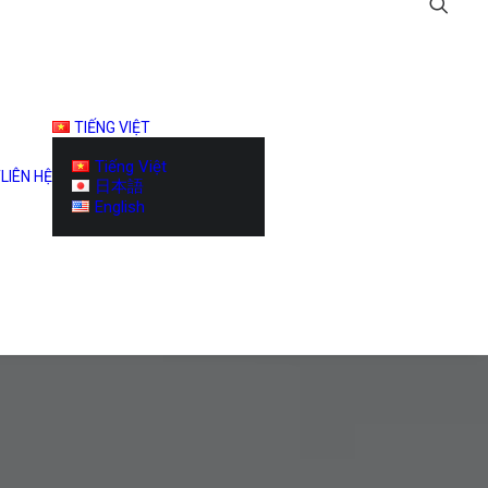
TIẾNG VIỆT
Tiếng Việt
T
LIÊN HỆ
日本語
English