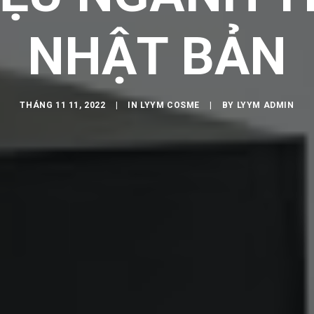
NHẬT BẢN
THÁNG 11 11, 2022
|
IN
LYYM COSME
|
BY
LYYM ADMIN