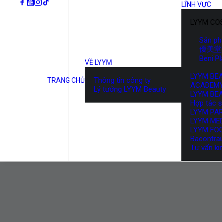
LĨNH VỰC
LYYM CO
Sản p
優美堂 
Beni P
VỀ LYYM
LYYM BE
Thông tin công ty
TRANG CHỦ
ACADEM
Lý tưởng LYYM Beauty
LYYM BE
Hợp tác 
LYYM PA
LYYM ME
LYYM FO
Bacontra
Tư vấn ki