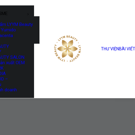
SME
hẩm LYYM Beauty
Yumido
lacenta
AUTY
THƯ VIỆN
BÀI VIẾ
Y
AUTY SALON
sản xuất OEM
RK
DIA
OD –
u
nh doanh