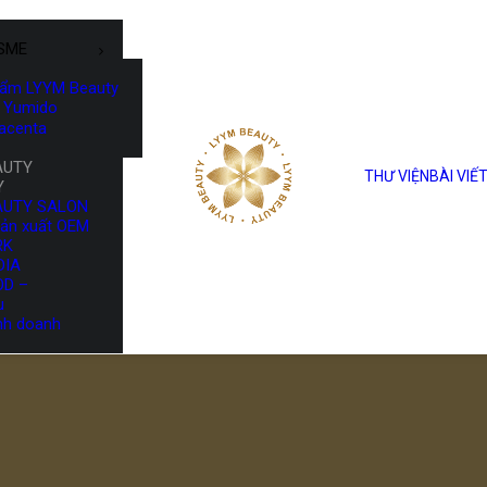
SME
hẩm LYYM Beauty
Yumido
lacenta
AUTY
THƯ VIỆN
BÀI VIẾ
Y
AUTY SALON
sản xuất OEM
RK
DIA
OD –
u
nh doanh