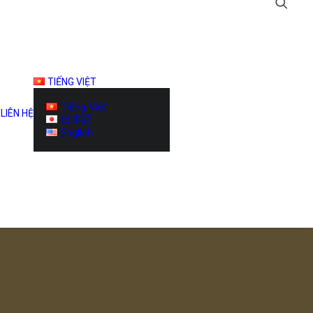
TIẾNG VIỆT
Tiếng Việt
T
LIÊN HỆ
日本語
English