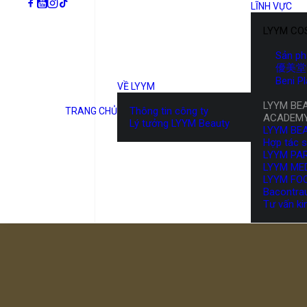
LĨNH VỰC
LYYM CO
Sản p
優美堂 
Beni P
VỀ LYYM
LYYM BE
Thông tin công ty
TRANG CHỦ
ACADEM
Lý tưởng LYYM Beauty
LYYM BE
Hợp tác 
LYYM PA
LYYM ME
LYYM FO
Bacontra
Tư vấn ki