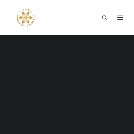
Thông tin công ty
Lý tưởng LYYM Beauty
LYYM COSME
Sản phẩm LYYM Beauty
優美堂 Yumido
Beni Placenta
LYYM BEAUTY ACADEMY
LYYM BEAUTY SALON
Hợp tác sản xuất OEM
LYYM PARK
LYYM Admin
LYYM MEDIA
LYYM FOOD – Bacontrau
Tư vấn kinh doanh