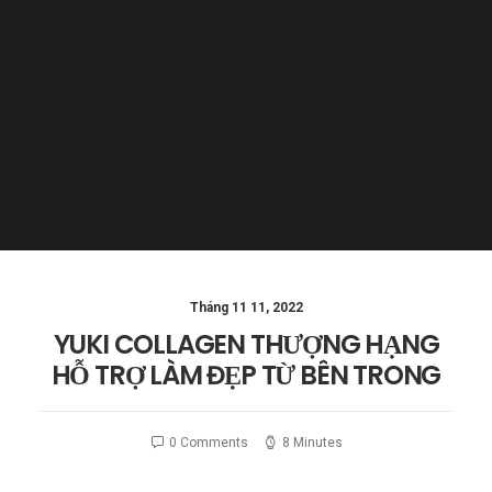
Tiếng Việt
日本語
English
Tháng 11 11, 2022
GIỚI THIỆU NGÀNH THẨM MỸ
NHẬT BẢN
0 Comments
5 Minutes
Tháng 11 11, 2022
YUKI COLLAGEN THƯỢNG HẠNG
HỖ TRỢ LÀM ĐẸP TỪ BÊN TRONG
0 Comments
8 Minutes