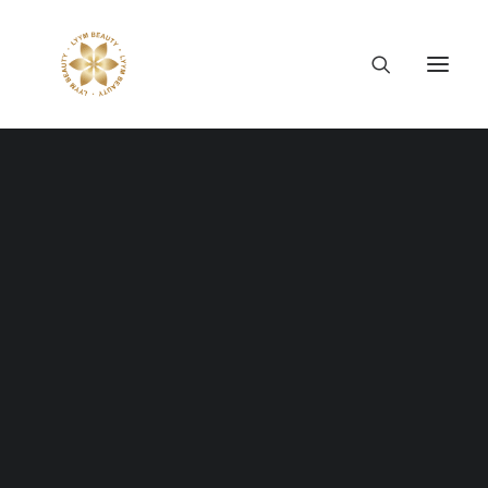
Thông tin công ty
Lý tưởng LYYM Beauty
LYYM COSME
Sản phẩm LYYM Beauty
優美堂 Yumido
Beni Placenta
LYYM BEAUTY ACADEMY
LYYM BEAUTY SALON
Hợp tác sản xuất OEM
LYYM PARK
LYYM MEDIA
GRAND OPENING LYYM
LYYM FOOD – Bacontrau
Tư vấn kinh doanh
HAIR SALON OTSUKA
THÁNG 12 29, 2021
|
IN
LYYM BEAUTY EVENT
|
BY
LYYM ADMIN