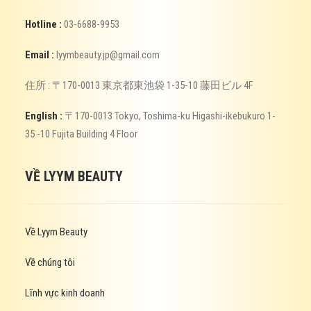
Hotline :
03-6688-9953
Email :
lyymbeauty.jp@gmail.com
住所 : 〒170-0013 東京都東池袋 1-35-10 藤田ビル 4F
English :
〒170-0013 Tokyo, Toshima-ku Higashi-ikebukuro 1-
35 -10 Fujita Building 4 Floor
VỀ LYYM BEAUTY
Về Lyym Beauty
Về chúng tôi
Lĩnh vực kinh doanh