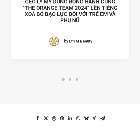
CEO LÝ MỸ DUNG ĐỒNG HÀNH CÙNG
“THE ORANGE TEAM 2024” LÊN TIẾNG
XOÁ BỎ BẠO LỰC ĐỐI VỚI TRẺ EM VÀ
PHỤ NỮ
by LYYM Beauty