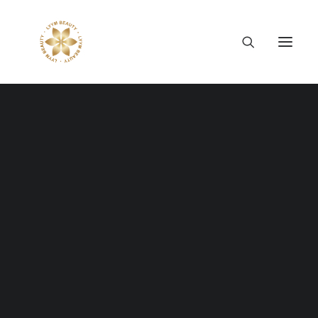
Thông tin công ty
Lý tưởng LYYM Beauty
LYYM COSME
Sản phẩm LYYM Beauty
優美堂 Yumido
Beni Placenta
LYYM BEAUTY Event
LYYM BEAUTY ACADEMY
LYYM BEAUTY SALON
Hợp tác sản xuất OEM
LYYM PARK
LYYM MEDIA
LYYM FOOD – Bacontrau
Tư vấn kinh doanh