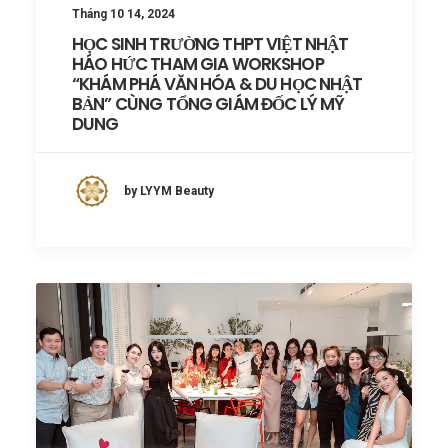
Tháng 10 14, 2024
HỌC SINH TRƯỜNG THPT VIỆT NHẬT
HÁO HỨC THAM GIA WORKSHOP
“KHÁM PHÁ VĂN HÓA & DU HỌC NHẬT
BẢN” CÙNG TỔNG GIÁM ĐỐC LÝ MỸ
DUNG
by LYYM Beauty