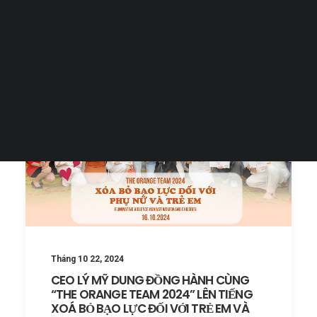
Tiếng Việt
日本語
English
Tháng 10 22, 2024
CEO LÝ MỸ DUNG ĐỒNG HÀNH CÙNG
“THE ORANGE TEAM 2024” LÊN TIẾNG
XOÁ BỎ BẠO LỰC ĐỐI VỚI TRẺ EM VÀ