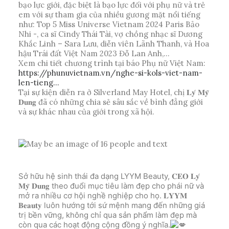
bạo lực giới, đặc biệt là bạo lực đối với phụ nữ và trẻ
em với sự tham gia của nhiều gương mặt nổi tiếng
như: Top 5 Miss Universe Vietnam 2024 Paris Bảo
Nhi -, ca sĩ Cindy Thái Tài, vợ chồng nhạc sĩ Dương
Khắc Linh – Sara Lưu, diễn viên Lãnh Thanh, và Hoa
hậu Trái đất Việt Nam 2023 Đỗ Lan Anh,…
Xem chi tiết chương trình tại báo Phụ nữ Việt Nam:
https://phunuvietnam.vn/nghe-si-kols-viet-nam-
len-tieng…
Tại sự kiện diễn ra ở Silverland May Hotel, chị 𝐋𝐲́ 𝐌𝐲̃
𝐃𝐮𝐧𝐠 đã có những chia sẻ sâu sắc về bình đẳng giới
và sự khác nhau của giới trong xã hội.
Sở hữu hệ sinh thái đa dạng LYYM Beauty, 𝐂𝐄𝐎 𝐋𝐲́
𝐌𝐲̃ 𝐃𝐮𝐧𝐠 theo đuổi mục tiêu làm đẹp cho phái nữ và
mở ra nhiều cơ hội nghề nghiệp cho họ. 𝐋𝐘𝐘𝐌
𝐁𝐞𝐚𝐮𝐭𝐲 luôn hướng tới sứ mệnh mang đến những giá
trị bền vững, không chỉ qua sản phẩm làm đẹp mà
còn qua các hoạt động cộng đồng ý nghĩa.