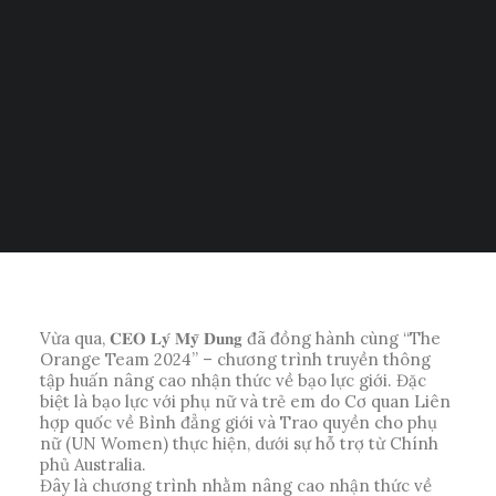
Tiếng Việt
EM VÀ PHỤ NỮ
日本語
English
THÁNG 10 22, 2024
|
IN
LYYM BEAUTY EVENT
,
TIN TỨC
|
BY
LYYM
BEAUTY
Vừa qua, 𝐂𝐄𝐎 𝐋𝐲́ 𝐌𝐲̃ 𝐃𝐮𝐧𝐠 đã đồng hành cùng “The
Orange Team 2024” – chương trình truyền thông
tập huấn nâng cao nhận thức về bạo lực giới. Đặc
biệt là bạo lực với phụ nữ và trẻ em do Cơ quan Liên
hợp quốc về Bình đẳng giới và Trao quyền cho phụ
nữ (UN Women) thực hiện, dưới sự hỗ trợ từ Chính
phủ Australia.
Đây là chương trình nhằm nâng cao nhận thức về