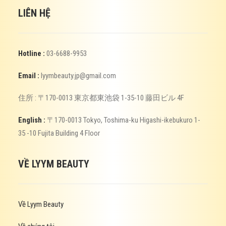
LIÊN HỆ
Hotline :
03-6688-9953
Email :
lyymbeauty.jp@gmail.com
住所 : 〒170-0013 東京都東池袋 1-35-10 藤田ビル 4F
English :
〒170-0013 Tokyo, Toshima-ku Higashi-ikebukuro 1-
35 -10 Fujita Building 4 Floor
VỀ LYYM BEAUTY
Về Lyym Beauty