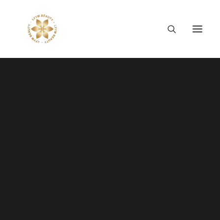
Thông tin công ty
Lý tưởng LYYM Beauty
LYYM COSME
Sản phẩm LYYM Beauty
優美堂 Yumido
Beni Placenta
CEO LÝ MỸ DUNG ĐỒNG
LYYM BEAUTY ACADEMY
LYYM BEAUTY SALON
HÀNH CÙNG "THE
Hợp tác sản xuất OEM
LYYM PARK
ORANGE TEAM 2024"
LYYM MEDIA
LYYM FOOD – Bacontrau
LÊN TIẾNG XOÁ BỎ
Tư vấn kinh doanh
BẠO LỰC ĐỐI VỚI TRẺ