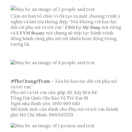
Cảm ơn ban tổ chức vì đã tạo ra một chương trình ý
nghĩa và lan tỏa thông điệp “Nói Không với bạo lực
đối với phụ nữ và trẻ em”. 𝐂𝐄𝐎 𝐋𝐲́ 𝐌𝐲̃ 𝐃𝐮𝐧𝐠 nói riêng
và 𝐋𝐘𝐘𝐌 𝐁𝐞𝐚𝐮𝐭𝐲 nói chung sẽ tiếp tục hành trình
đồng hành cùng phụ nữ với nhiều hoạt động trong
tương lai.
#TheOrangeTeam
– Xóa bỏ bạo lực đối với phụ nữ
và trẻ em”
Phụ nữ và trẻ em cần giúp đỡ, hãy liên hệ:
Tổng Đài Quốc Gia Bảo Vệ Trẻ Em 111
Ngôi nhà Bình yên: 1900 969 680
Mô hình một cửa dành cho Phụ nữ và trẻ em thành
phố Hồ Chí Minh: 1900545559