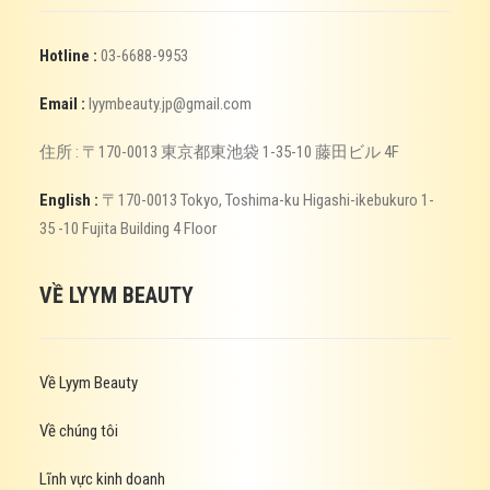
Hotline :
03-6688-9953
Email :
lyymbeauty.jp@gmail.com
住所 : 〒170-0013 東京都東池袋 1-35-10 藤田ビル 4F
English :
〒170-0013 Tokyo, Toshima-ku Higashi-ikebukuro 1-
35 -10 Fujita Building 4 Floor
VỀ LYYM BEAUTY
Về Lyym Beauty
Về chúng tôi
Lĩnh vực kinh doanh