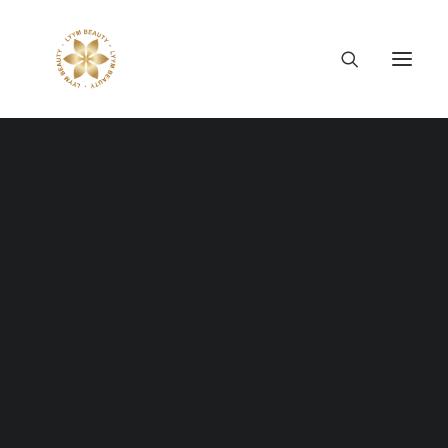
Thông tin công ty
Lý tưởng LYYM Beauty
LYYM COSME
Sản phẩm LYYM Beauty
優美堂 Yumido
Beni Placenta
LYYM BEAUTY ACADEMY
LYYM BEAUTY SALON
WORKSHOP WOMEN UP
Hợp tác sản xuất OEM
LYYM PARK
WITH YUMILY NO.2:
LYYM MEDIA
LYYM FOOD – Bacontrau
QUÝ CÔ 4.0 VÀ NGHỆ
Tư vấn kinh doanh
THUẬT CÂN BẰNG