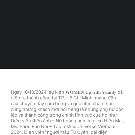
Tiếng Việt
日本語
THÁNG 10 14, 2024
|
IN
LYYM BEAUTY EVENT
,
TIN TỨC
,
TIN
TỨC
|
BY
LYYM BEAUTY
English
Ngày 10/10/2024, sự kiện 𝐖𝐎𝐌𝐄𝐍 𝐔𝐩 𝐰𝐢𝐭𝐡 𝐘𝐮𝐦𝐢𝐥𝐲 đã
diễn ra thành công tại TP. Hồ Chí Minh, mang đến
câu chuyện đầy cảm hứng và góc nhìn chân thực
cùng những khách mời nổi tiếng là những phụ nữ độc
lập và thành công trong chính lĩnh vực của họ như
Diễn viên điện ảnh – Nữ hoàng ảnh lịch : cô Hiền Mai,
Ms. Paris Bảo Nhi – Top 5 Miss Universe Vietnam
2024, Diễn viên/ người mẫu Tú Uyên, đại diện