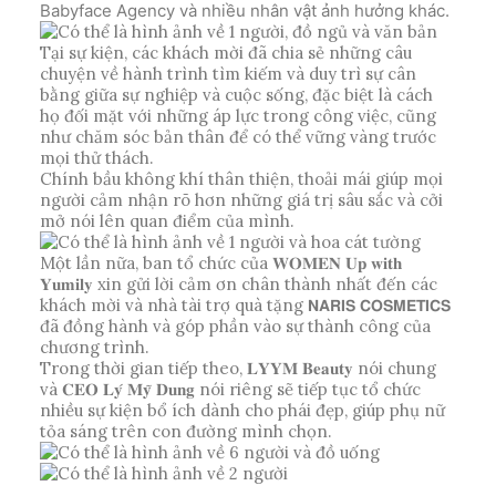
Babyface Agency và nhiều nhân vật ảnh hưởng khác.
Tại sự kiện, các khách mời đã chia sẻ những câu
chuyện về hành trình tìm kiếm và duy trì sự cân
bằng giữa sự nghiệp và cuộc sống, đặc biệt là cách
họ đối mặt với những áp lực trong công việc, cũng
như chăm sóc bản thân để có thể vững vàng trước
mọi thử thách.
Chính bầu không khí thân thiện, thoải mái giúp mọi
người cảm nhận rõ hơn những giá trị sâu sắc và cởi
mở nói lên quan điểm của mình.
Một lần nữa, ban tổ chức của 𝐖𝐎𝐌𝐄𝐍 𝐔𝐩 𝐰𝐢𝐭𝐡
𝐘𝐮𝐦𝐢𝐥𝐲 xin gửi lời cảm ơn chân thành nhất đến các
khách mời và nhà tài trợ quà tặng 𝗡𝗔𝗥𝗜𝗦 𝗖𝗢𝗦𝗠𝗘𝗧𝗜𝗖𝗦
đã đồng hành và góp phần vào sự thành công của
chương trình.
Trong thời gian tiếp theo, 𝐋𝐘𝐘𝐌 𝐁𝐞𝐚𝐮𝐭𝐲 nói chung
và 𝐂𝐄𝐎 𝐋𝐲́ 𝐌𝐲̃ 𝐃𝐮𝐧𝐠 nói riêng sẽ tiếp tục tổ chức
nhiều sự kiện bổ ích dành cho phái đẹp, giúp phụ nữ
tỏa sáng trên con đường mình chọn.