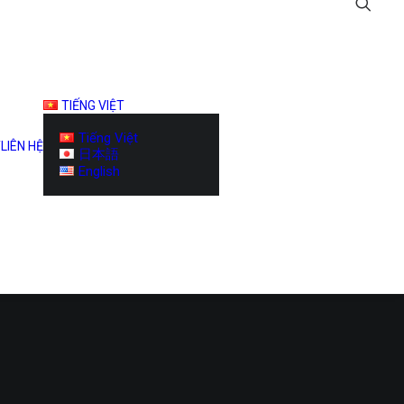
TIẾNG VIỆT
Tiếng Việt
T
LIÊN HỆ
日本語
English