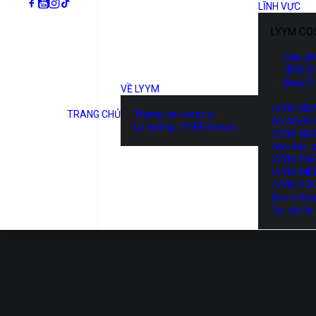
LĨNH VỰC
LYYM CO
Sản p
優美堂 
Beni P
VỀ LYYM
LYYM BE
Thông tin công ty
TRANG CHỦ
ACADEM
Lý tưởng LYYM Beauty
LYYM BE
Hợp tác 
LYYM PA
LYYM ME
LYYM FO
Bacontra
Tư vấn ki