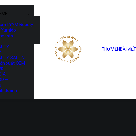
SME
hẩm LYYM Beauty
Yumido
lacenta
AUTY
THƯ VIỆN
BÀI VIẾ
Y
AUTY SALON
sản xuất OEM
RK
DIA
OD –
u
nh doanh