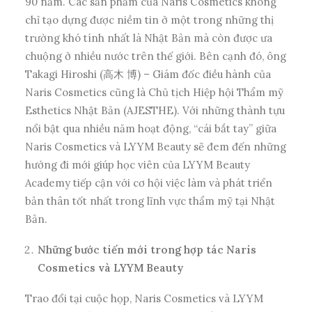
90 năm. Các sản phẩm của Naris Cosmetics không
chỉ tạo dựng được niềm tin ở một trong những thị
trường khó tính nhất là Nhật Bản mà còn được ưa
chuộng ở nhiều nước trên thế giới. Bên cạnh đó, ông
Takagi Hiroshi (高木 博) – Giám đốc điều hành của
Naris Cosmetics cũng là Chủ tịch Hiệp hội Thẩm mỹ
Esthetics Nhật Bản (
AJESTHE). Với những thành tựu
nổi bật qua nhiều năm hoạt động, “cái bắt tay” giữa
Naris Cosmetics và LYYM Beauty sẽ đem đến
những
hướng đi mới giúp học viên của LYYM Beauty
Academy tiếp cận với cơ hội việc làm và phát triển
bản thân tốt nhất trong lĩnh vực thẩm mỹ tại Nhật
Bản.
Những bước tiến mới trong hợp tác Naris
Cosmetics và LYYM Beauty
Trao đổi tại cuộc họp, Naris Cosmetic
s
và LYYM