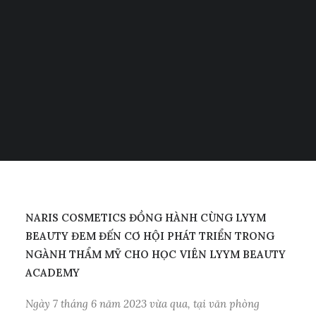
Tiếng Việt
VIÊN LYYM BEAUTY
日本語
English
ACADEMY
THÁNG 9 8, 2023
|
IN
TIN TỨC
,
TIN TỨC
|
BY
LYYM BEAUTY
NARIS COSMETICS ĐỒNG HÀNH CÙNG LYYM
BEAUTY ĐEM ĐẾN CƠ HỘI PHÁT TRIỂN TRONG
NGÀNH THẨM MỸ CHO HỌC VIÊN
LYYM BEAUTY
ACADEMY
Ngày 7 tháng 6 năm 2023 vừa qua, tại văn phòng