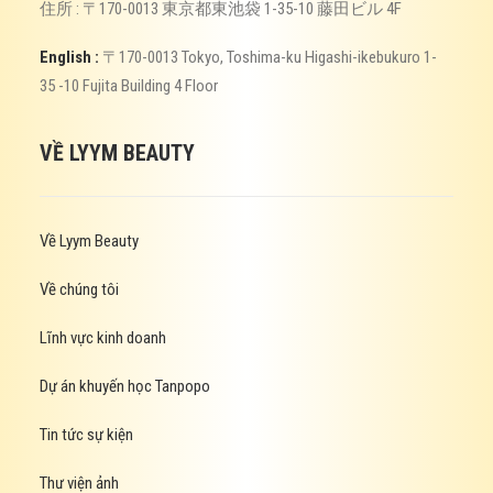
住所 : 〒170-0013 東京都東池袋 1-35-10 藤田ビル 4F
English :
〒170-0013 Tokyo, Toshima-ku Higashi-ikebukuro 1-
35 -10 Fujita Building 4 Floor
VỀ LYYM BEAUTY
Về Lyym Beauty
Về chúng tôi
Lĩnh vực kinh doanh
Dự án khuyến học Tanpopo
Tin tức sự kiện
Thư viện ảnh