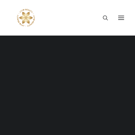
Thông tin công ty
Lý tưởng LYYM Beauty
LYYM COSME
Sản phẩm LYYM Beauty
NARIS COSMETICS
優美堂 Yumido
Beni Placenta
ĐỒNG HÀNH CÙNG
LYYM BEAUTY ACADEMY
LYYM BEAUTY SALON
LYYM BEAUTY ĐEM
Hợp tác sản xuất OEM
LYYM PARK
LYYM MEDIA
ĐẾN CƠ HỘI PHÁT
LYYM FOOD – Bacontrau
Tư vấn kinh doanh
TRIỂN TRONG NGÀNH
THẨM MỸ CHO HỌC