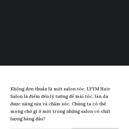
Tiếng Việt
日本語
THÁNG 8 9, 2023
|
IN
TIN TỨC
,
TIN TỨC
|
BY
LYYM BEAUTY
English
Không đơn thuần là một salon tóc, LYYM Hair
Salon là điểm đến lý tưởng để mái tóc, làn da
được nâng niu và chăm sóc. Chúng ta có thể
mong chờ gì ở một trong những salon có chất
lượng hàng đầu?