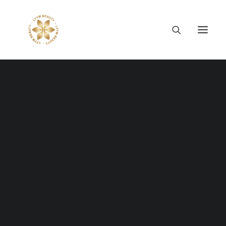
Thông tin công ty
Lý tưởng LYYM Beauty
LYYM COSME
Sản phẩm LYYM Beauty
優美堂 Yumido
Beni Placenta
LYYM BEAUTY ACADEMY
LYYM BEAUTY SALON
LYYM HAIR SALON
Hợp tác sản xuất OEM
LYYM PARK
LYYM MEDIA
MANG ĐẾN TRẢI
LYYM FOOD – Bacontrau
Tư vấn kinh doanh
NGHIỆM CHĂM SÓC
TÓC CHUẨN NHẬT