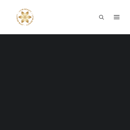
Thông tin công ty
Lý tưởng LYYM Beauty
LYYM COSME
Sản phẩm LYYM Beauty
優美堂 Yumido
Yuki Collagen Thượng
Beni Placenta
LYYM BEAUTY ACADEMY
Hạng
LYYM BEAUTY SALON
Hợp tác sản xuất OEM
LYYM PARK
LYYM MEDIA
LYYM FOOD – Bacontrau
Tư vấn kinh doanh