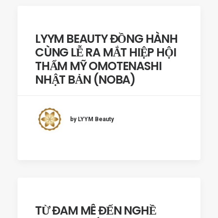
LYYM BEAUTY ĐỒNG HÀNH
CÙNG LỄ RA MẮT HIỆP HỘI
THẨM MỸ OMOTENASHI
NHẬT BẢN (NOBA)
by LYYM Beauty
TỪ ĐAM MÊ ĐẾN NGHỀ