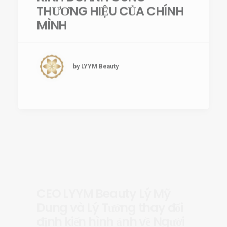
MÌNH
by LYYM Beauty
CEO LYYM Beauty Lý Mỹ
Dung và Lý Tưởng thay đổi
định kiến hình ảnh về Người
Phụ Nữ trong xã hội