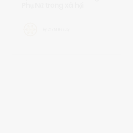
by LYYM Beauty
Thu nhập khủng cho phụ
nữ khi trở thành Esthetician
by