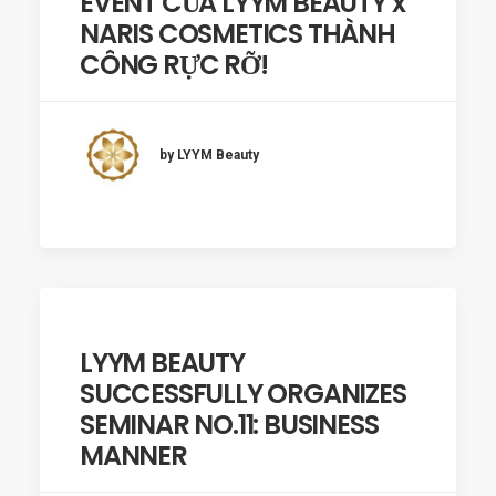
EVENT CỦA LYYM BEAUTY x
NARIS COSMETICS THÀNH
CÔNG RỰC RỠ!
by LYYM Beauty
LYYM BEAUTY
SUCCESSFULLY ORGANIZES
SEMINAR NO.11: BUSINESS
MANNER