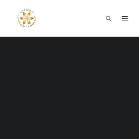
Thông tin công ty
Lý tưởng LYYM Beauty
LYYM COSME
Sản phẩm LYYM Beauty
優美堂 Yumido
Blog Textual
Beni Placenta
LYYM BEAUTY ACADEMY
LYYM BEAUTY SALON
Hợp tác sản xuất OEM
Emphasize your words and your articles
LYYM PARK
with the textual layout.
LYYM MEDIA
LYYM FOOD – Bacontrau
Tư vấn kinh doanh