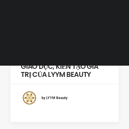
Tiếng Việt
日本語
English
8 NĂM VÀ MỘT HÀNH
TRÌNH TRƯỞNG THÀNH TỪ
GIÁO DỤC, KIẾN TẠO GIÁ
TRỊ CỦA LYYM BEAUTY
by LYYM Beauty