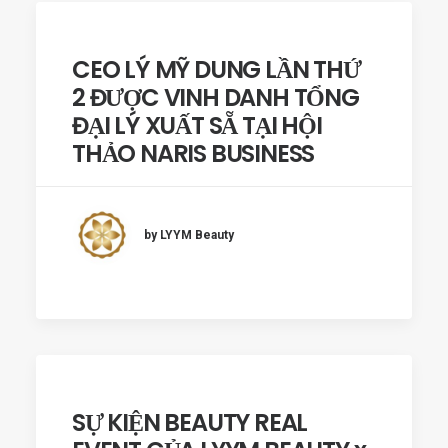
CEO LÝ MỸ DUNG LẦN THỨ
2 ĐƯỢC VINH DANH TỔNG
ĐẠI LÝ XUẤT SẴ TẠI HỘI
THẢO NARIS BUSINESS
by LYYM Beauty
SỰ KIỆN BEAUTY REAL