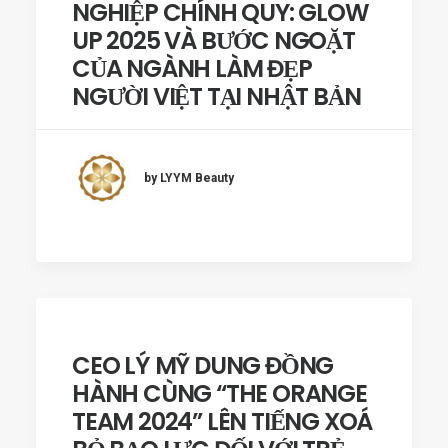
NGHIỆP CHÍNH QUY: GLOW
UP 2025 VÀ BƯỚC NGOẶT
CỦA NGÀNH LÀM ĐẸP
NGƯỜI VIỆT TẠI NHẬT BẢN
by LYYM Beauty
CEO LÝ MỸ DUNG ĐỒNG
HÀNH CÙNG “THE ORANGE
TEAM 2024” LÊN TIẾNG XOÁ