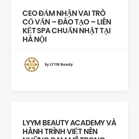
CEO ĐẢM NHẬN VAI TRÒ
CỐ VẤN – ĐÀO TẠO – LIÊN
KẾT SPA CHUẨN NHẬT TẠI
HÀ NỘI
by LYYM Beauty
LYYM BEAUTY ACADEMY VÀ
HÀNH TRÌNH VIẾT NÊN