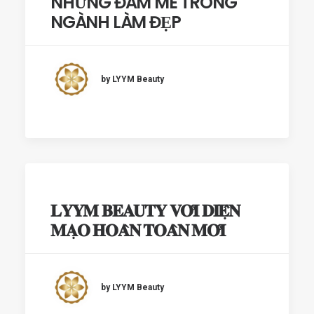
NHỮNG ĐAM MÊ TRONG
NGÀNH LÀM ĐẸP
by LYYM Beauty
𝐋𝐘𝐘𝐌 𝐁𝐄𝐀𝐔𝐓𝐘 𝐕𝐎̛́𝐈 𝐃𝐈𝐄̣̂𝐍
𝐌𝐀̣𝐎 𝐇𝐎𝐀̀𝐍 𝐓𝐎𝐀̀𝐍 𝐌𝐎̛́𝐈
by LYYM Beauty