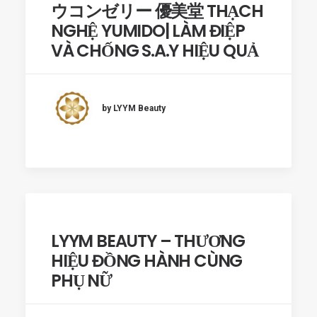
ウコンゼリー 優美堂 THẠCH
NGHỆ YUMIDO| LÀM ĐIỆP
VÀ CHỐNG S.A.Y HIỆU QUẢ
by LYYM Beauty
LYYM BEAUTY – THƯƠNG
HIỆU ĐỒNG HÀNH CÙNG
PHỤ NỮ