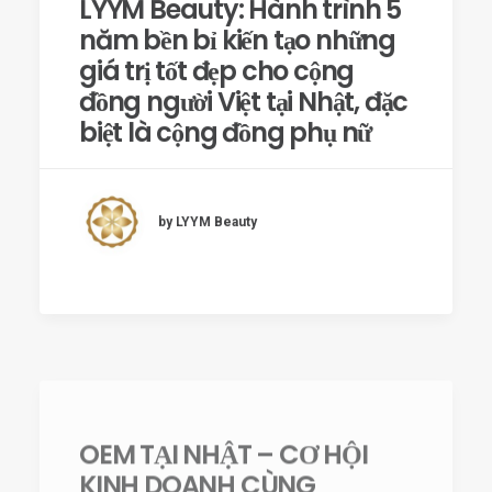
năm bền bỉ kiến tạo những
giá trị tốt đẹp cho cộng
đồng người Việt tại Nhật, đặc
biệt là cộng đồng phụ nữ
by LYYM Beauty
OEM TẠI NHẬT – CƠ HỘI
KINH DOANH CÙNG
THƯƠNG HIỆU CỦA CHÍNH