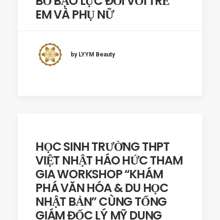
BỎ BẠO LỰC ĐỐI VỚI TRẺ
EM VÀ PHỤ NỮ
by LYYM Beauty
HỌC SINH TRƯỜNG THPT
VIỆT NHẬT HÁO HỨC THAM
GIA WORKSHOP “KHÁM
PHÁ VĂN HÓA & DU HỌC
NHẬT BẢN” CÙNG TỔNG
GIÁM ĐỐC LÝ MỸ DUNG