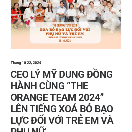
Tháng 10 22, 2024
CEO LÝ MỸ DUNG ĐỒNG
HÀNH CÙNG “THE
ORANGE TEAM 2024”
LÊN TIẾNG XOÁ BỎ BẠO
LỰC ĐỐI VỚI TRẺ EM VÀ
PHỤ NỮ