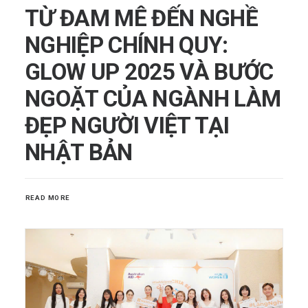
TỪ ĐAM MÊ ĐẾN NGHỀ
NGHIỆP CHÍNH QUY:
GLOW UP 2025 VÀ BƯỚC
NGOẶT CỦA NGÀNH LÀM
ĐẸP NGƯỜI VIỆT TẠI
NHẬT BẢN
READ MORE