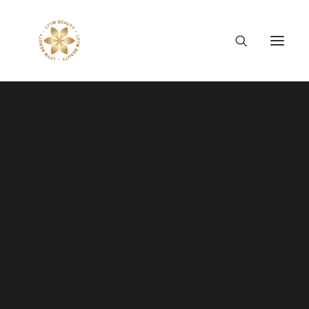
Thông tin công ty
Lý tưởng LYYM Beauty
LYYM COSME
Sản phẩm LYYM Beauty
優美堂 Yumido
Beni Placenta
LYYM BEAUTY ACADEMY
LYYM BEAUTY SALON
Hợp tác sản xuất OEM
LYYM PARK
LYYM MEDIA
LYYM FOOD – Bacontrau
Tư vấn kinh doanh
Tháng 6 26, 2026
8 NĂM VÀ MỘT HÀNH