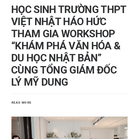
HỌC SINH TRƯỜNG THPT
VIỆT NHẬT HÁO HỨC
THAM GIA WORKSHOP
“KHÁM PHÁ VĂN HÓA &
DU HỌC NHẬT BẢN”
CÙNG TỔNG GIÁM ĐỐC
LÝ MỸ DUNG
READ MORE