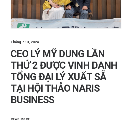
Tháng 7 13, 2024
CEO LÝ MỸ DUNG LẦN
THỨ 2 ĐƯỢC VINH DANH
TỔNG ĐẠI LÝ XUẤT SẴ
TẠI HỘI THẢO NARIS
BUSINESS
READ MORE