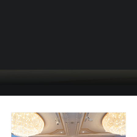
TRÌNH TRƯỞNG THÀNH
Tiếng Việt
日本語
TỪ GIÁO DỤC, KIẾN TẠO
English
GIÁ TRỊ CỦA LYYM
BEAUTY
READ MORE