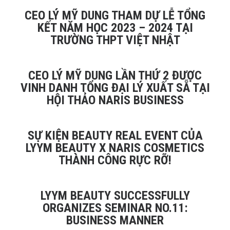
CEO LÝ MỸ DUNG THAM DỰ LỄ TỔNG
KẾT NĂM HỌC 2023 – 2024 TẠI
TRƯỜNG THPT VIỆT NHẬT
CEO LÝ MỸ DUNG LẦN THỨ 2 ĐƯỢC
VINH DANH TỔNG ĐẠI LÝ XUẤT SẴ TẠI
HỘI THẢO NARIS BUSINESS
SỰ KIỆN BEAUTY REAL EVENT CỦA
LYYM BEAUTY X NARIS COSMETICS
THÀNH CÔNG RỰC RỠ!
LYYM BEAUTY SUCCESSFULLY
ORGANIZES SEMINAR NO.11:
BUSINESS MANNER