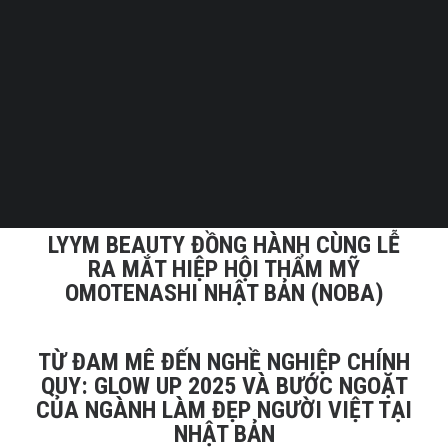
Tiếng Việt
日本語
English
8 NĂM VÀ MỘT HÀNH TRÌNH TRƯỞNG
THÀNH TỪ GIÁO DỤC, KIẾN TẠO GIÁ
TRỊ CỦA LYYM BEAUTY
LYYM BEAUTY ĐỒNG HÀNH CÙNG LỄ
RA MẮT HIỆP HỘI THẨM MỸ
OMOTENASHI NHẬT BẢN (NOBA)
TỪ ĐAM MÊ ĐẾN NGHỀ NGHIỆP CHÍNH
QUY: GLOW UP 2025 VÀ BƯỚC NGOẶT
CỦA NGÀNH LÀM ĐẸP NGƯỜI VIỆT TẠI
NHẬT BẢN