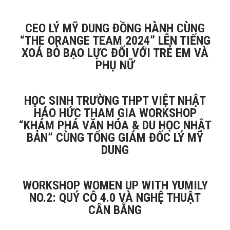
CEO LÝ MỸ DUNG ĐỒNG HÀNH CÙNG
“THE ORANGE TEAM 2024” LÊN TIẾNG
XOÁ BỎ BẠO LỰC ĐỐI VỚI TRẺ EM VÀ
PHỤ NỮ
HỌC SINH TRƯỜNG THPT VIỆT NHẬT
HÁO HỨC THAM GIA WORKSHOP
“KHÁM PHÁ VĂN HÓA & DU HỌC NHẬT
BẢN” CÙNG TỔNG GIÁM ĐỐC LÝ MỸ
DUNG
WORKSHOP WOMEN UP WITH YUMILY
NO.2: QUÝ CÔ 4.0 VÀ NGHỆ THUẬT
CÂN BẰNG