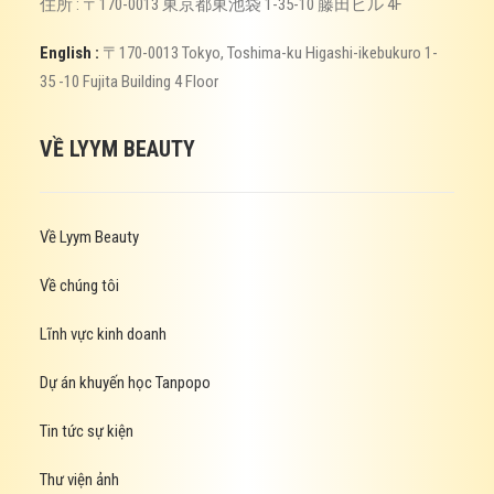
住所 : 〒170-0013 東京都東池袋 1-35-10 藤田ビル 4F
English :
〒170-0013 Tokyo, Toshima-ku Higashi-ikebukuro 1-
35 -10 Fujita Building 4 Floor
VỀ LYYM BEAUTY
Về Lyym Beauty
Về chúng tôi
Lĩnh vực kinh doanh
Dự án khuyến học Tanpopo
Tin tức sự kiện
Thư viện ảnh