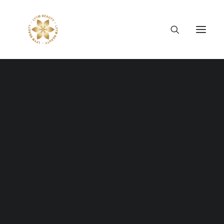
Thông tin công ty
Lý tưởng LYYM Beauty
LYYM COSME
Sản phẩm LYYM Beauty
優美堂 Yumido
Blog BigText Boxed
Beni Placenta
LYYM BEAUTY ACADEMY
LYYM BEAUTY SALON
Hợp tác sản xuất OEM
Get creative and explode your messages
LYYM PARK
with the BigText.
LYYM MEDIA
LYYM FOOD – Bacontrau
Tư vấn kinh doanh