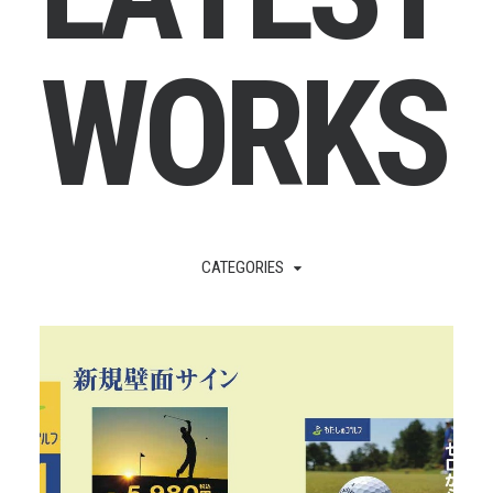
W
O
R
K
S
CATEGORIES