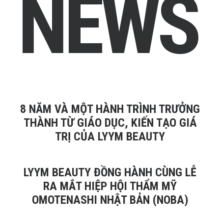
N
E
W
S
8 NĂM VÀ MỘT HÀNH TRÌNH TRƯỞNG
THÀNH TỪ GIÁO DỤC, KIẾN TẠO GIÁ
TRỊ CỦA LYYM BEAUTY
LYYM BEAUTY ĐỒNG HÀNH CÙNG LỄ
RA MẮT HIỆP HỘI THẨM MỸ
OMOTENASHI NHẬT BẢN (NOBA)