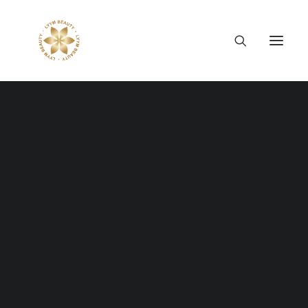
Thông tin công ty
Lý tưởng LYYM Beauty
LYYM COSME
Sản phẩm LYYM Beauty
優美堂 Yumido
Beni Placenta
LYYM BEAUTY ACADEMY
LYYM BEAUTY SALON
Hợp tác sản xuất OEM
LYYM PARK
LYYM MEDIA
H
E
L
L
O
!
LYYM FOOD – Bacontrau
Tư vấn kinh doanh