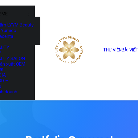
SME
hẩm LYYM Beauty
Yumido
lacenta
AUTY
THƯ VIỆN
BÀI VIẾ
Y
AUTY SALON
sản xuất OEM
RK
DIA
OD –
u
nh doanh