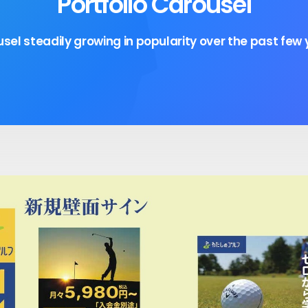
Portfolio Carousel
sel steadily growing in popularity over the past few 