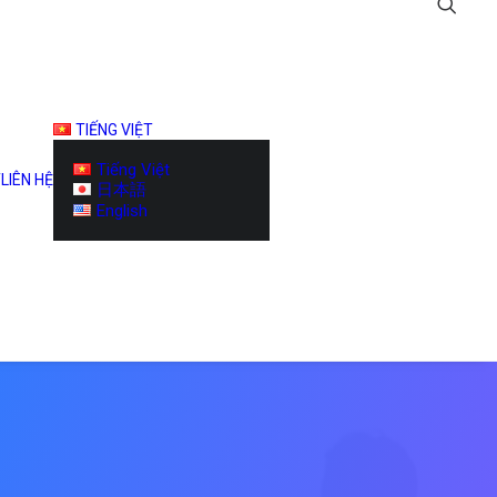
TIẾNG VIỆT
Tiếng Việt
T
LIÊN HỆ
日本語
English