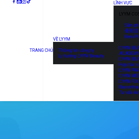
LĨNH VỰC
LYYM CO
Sản p
優美堂 
Beni P
VỀ LYYM
LYYM BE
Thông tin công ty
TRANG CHỦ
ACADEM
Lý tưởng LYYM Beauty
LYYM BE
Hợp tác 
LYYM PA
LYYM ME
LYYM FO
Bacontra
Tư vấn ki