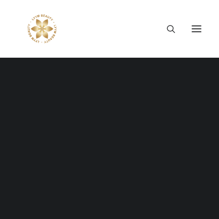
Thông tin công ty
Lý tưởng LYYM Beauty
LYYM COSME
Sản phẩm LYYM Beauty
優美堂 Yumido
Portfolio Grid Boxed
Beni Placenta
LYYM BEAUTY ACADEMY
LYYM BEAUTY SALON
Hợp tác sản xuất OEM
Create a classic grid layout with 70+
LYYM PARK
custom options.
LYYM MEDIA
LYYM FOOD – Bacontrau
Tư vấn kinh doanh