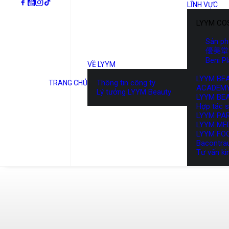
LĨNH VỰC
LYYM CO
Sản p
優美堂 
Beni P
VỀ LYYM
LYYM BE
Thông tin công ty
TRANG CHỦ
ACADEM
Lý tưởng LYYM Beauty
LYYM BE
Hợp tác 
LYYM PA
LYYM ME
LYYM FO
Bacontra
Tư vấn ki