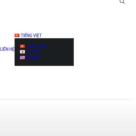
TIẾNG VIỆT
Tiếng Việt
T
LIÊN HỆ
日本語
English