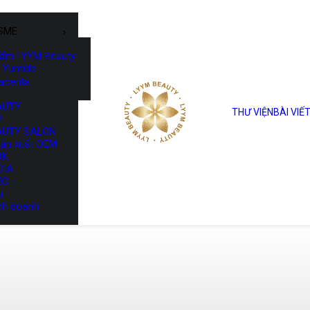
SME
hẩm LYYM Beauty
Yumido
lacenta
AUTY
THƯ VIỆN
BÀI VIẾ
Y
AUTY SALON
sản xuất OEM
RK
DIA
OD –
u
nh doanh