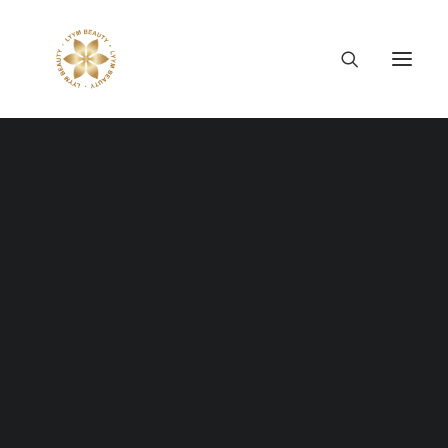
Thông tin công ty
Lý tưởng LYYM Beauty
LYYM COSME
Sản phẩm LYYM Beauty
優美堂 Yumido
Beni Placenta
LYYM BEAUTY ACADEMY
LYYM BEAUTY SALON
Hợp tác sản xuất OEM
LYYM PARK
What We Do
LYYM MEDIA
LYYM FOOD – Bacontrau
Tư vấn kinh doanh