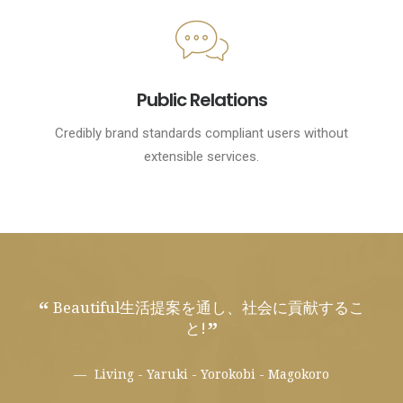
Public Relations
Credibly brand standards compliant users without
extensible services.
Beautiful生活提案を通し、社会に貢献するこ
と!
Living - Yaruki - Yorokobi - Magokoro