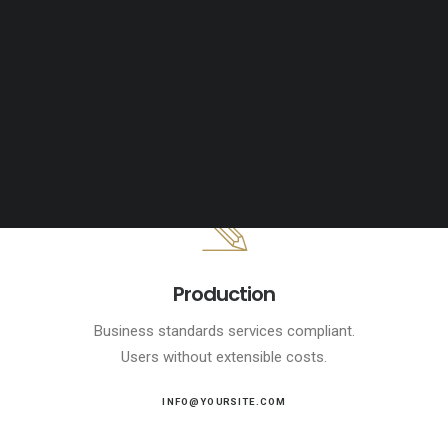
Tiếng Việt
日本語
English
Production
Business standards services compliant.
Users without extensible costs.
INFO@YOURSITE.COM