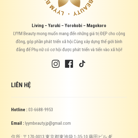
Living – Yaruki – Yorokobi – Magokoro
LYYM Beauty mong muốn mang đến những giá trị ĐẸP cho cộng
đồng, góp phần phát triển xã hội.Cùng xây dựng thế giới bình
đẳng để Phụ nữ có cơ hội được phát triển và tiến vào xã hội!
LIÊN HỆ
Hotline :
03-6688-9953
Email :
lyymbeauty.jp@gmail.com
住所 : 〒170-0013 東京都東池袋 1-35-10 藤田ビル 4F