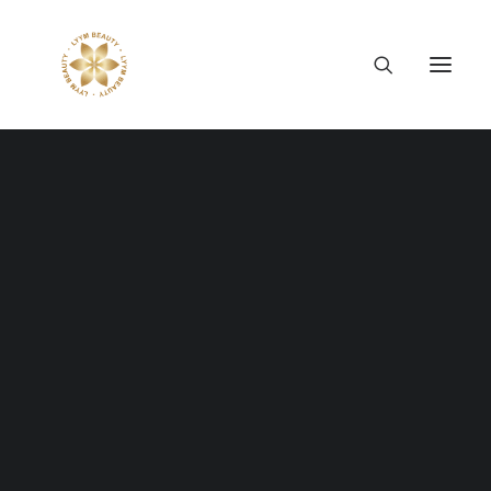
Thông tin công ty
Lý tưởng LYYM Beauty
LYYM COSME
Sản phẩm LYYM Beauty
優美堂 Yumido
Beni Placenta
LYYM BEAUTY ACADEMY
LYYM BEAUTY SALON
Hợp tác sản xuất OEM
LYYM PARK
Let's Plan a Project
LYYM MEDIA
LYYM FOOD – Bacontrau
Tư vấn kinh doanh