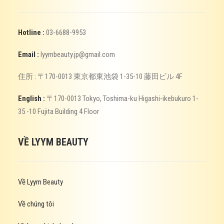
Hotline :
03-6688-9953
Email :
lyymbeauty.jp@gmail.com
住所 : 〒170-0013 東京都東池袋 1-35-10 藤田ビル 4F
English :
〒170-0013 Tokyo, Toshima-ku Higashi-ikebukuro 1-
35 -10 Fujita Building 4 Floor
VỀ LYYM BEAUTY
Về Lyym Beauty
Về chúng tôi