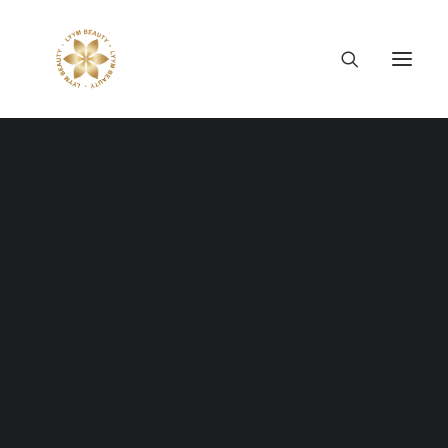
Thông tin công ty
Lý tưởng LYYM Beauty
LYYM COSME
Sản phẩm LYYM Beauty
優美堂 Yumido
Beni Placenta
LYYM BEAUTY ACADEMY
LYYM BEAUTY SALON
Complete your order
Hợp tác sản xuất OEM
LYYM PARK
LYYM MEDIA
LYYM FOOD – Bacontrau
Tư vấn kinh doanh