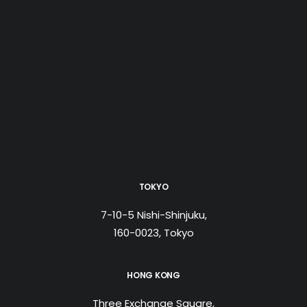
Tiếng Việt
日本語
English
TOKYO
7-10-5 Nishi-Shinjuku,
160-0023, Tokyo
HONG KONG
Three Exchange Square,