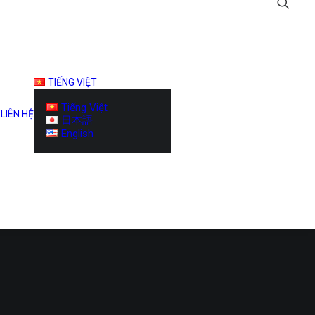
TIẾNG VIỆT
Tiếng Việt
T
LIÊN HỆ
日本語
English