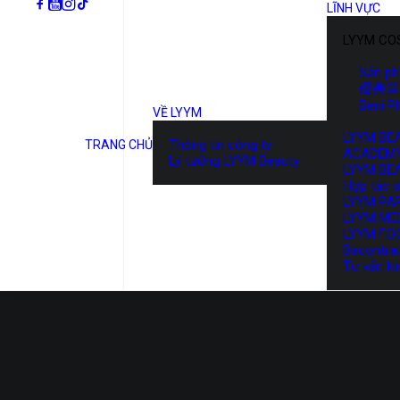
LĨNH VỰC
LYYM CO
Sản p
優美堂 
Beni P
VỀ LYYM
LYYM BE
Thông tin công ty
TRANG CHỦ
ACADEM
Lý tưởng LYYM Beauty
LYYM BE
Hợp tác 
LYYM PA
LYYM ME
LYYM FO
Bacontra
Tư vấn ki