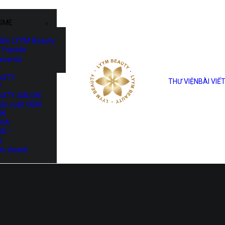
SME
hẩm LYYM Beauty
Yumido
lacenta
AUTY
THƯ VIỆN
BÀI VIẾ
Y
AUTY SALON
sản xuất OEM
RK
DIA
OD –
u
nh doanh