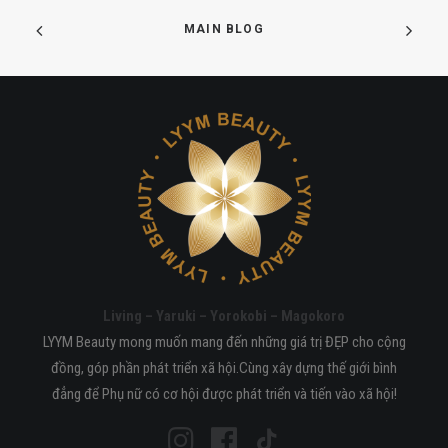
MAIN BLOG
Living – Yaruki – Yorokobi – Magokoro
LYYM Beauty mong muốn mang đến những giá trị ĐẸP cho cộng
đồng, góp phần phát triển xã hội.Cùng xây dựng thế giới bình
đẳng để Phụ nữ có cơ hội được phát triển và tiến vào xã hội!