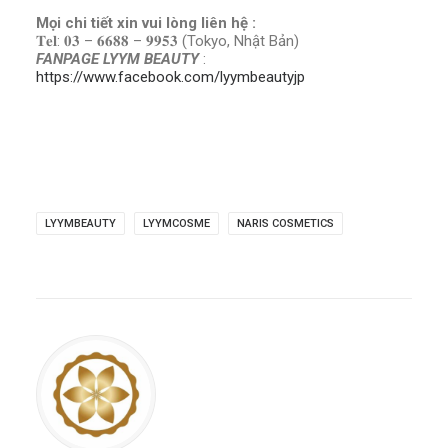
Mọi chi tiết xin vui lòng liên hệ :
𝐓𝐞𝐥: 𝟎𝟑 – 𝟔𝟔𝟖𝟖 – 𝟗𝟗𝟓𝟑 (Tokyo, Nhật Bản)
FANPAGE LYYM BEAUTY
:
https://www.facebook.com/lyymbeautyjp
LYYMBEAUTY
LYYMCOSME
NARIS COSMETICS