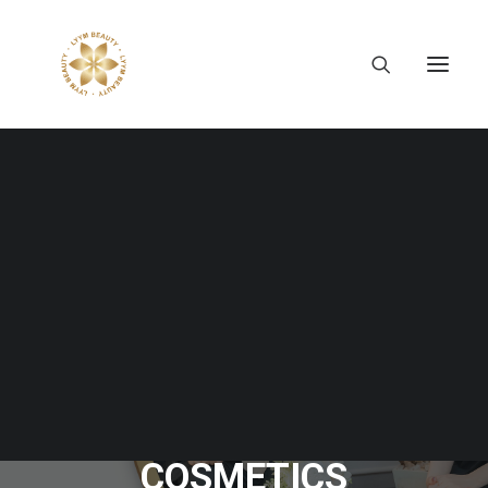
Tiếng Việt
日本語
English
MR. TAKAGI HIROSHI -
THE CEO BEHIND THE
SUCCESS OF NARIS
COSMETICS