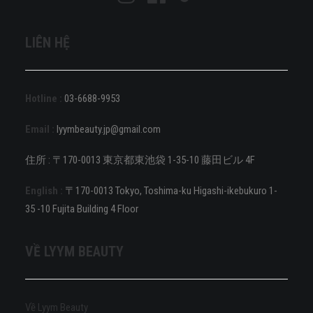
LIÊN HỆ
Hotline :
03-6688-9953
Email :
lyymbeauty.jp@gmail.com
住所 : 〒170-0013 東京都東池袋 1-35-10 藤田ビル 4F
English :
〒170-0013 Tokyo, Toshima-ku Higashi-ikebukuro 1-
35 -10 Fujita Building 4 Floor
VỀ LYYM BEAUTY
Về Lyym Beauty