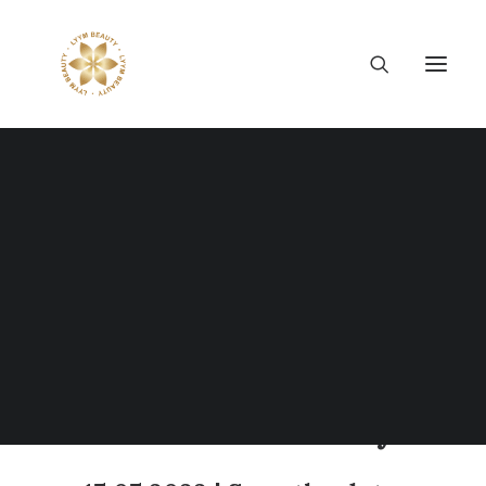
Tiếng Việt
HATSUKOI Studio &
日本語
Caffe Grand Opening
LYYM BEAUTY 4th
Year Anniversary