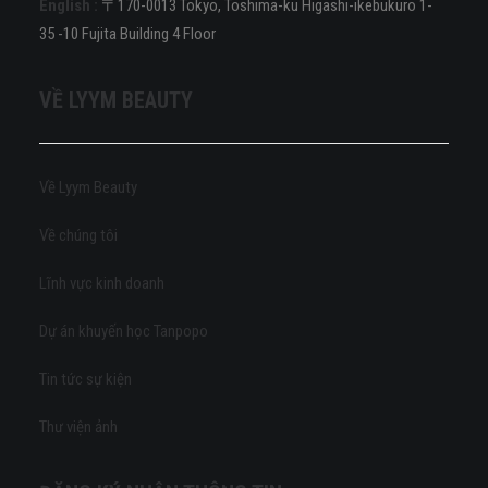
English :
〒170-0013 Tokyo, Toshima-ku Higashi-ikebukuro 1-
35 -10 Fujita Building 4 Floor
VỀ LYYM BEAUTY
Về Lyym Beauty
Về chúng tôi
Lĩnh vực kinh doanh
Dự án khuyến học Tanpopo
Tin tức sự kiện
Thư viện ảnh