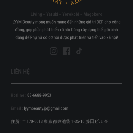
Living – Yaruki – Yorokobi – Magokoro
LYYM Beauty mong muốn mang đến những giá trị ĐẸP cho cộng
đồng, góp phần phát triển xã hội.Cùng xây dựng thế giới bình
đẳng để Phụ nữ có cơ hội được phát triển và tiến vào xã hội!
LIÊN HỆ
Hotline :
03-6688-9953
Email :
lyymbeauty.jp@gmail.com
住所 : 〒170-0013 東京都東池袋 1-35-10 藤田ビル 4F