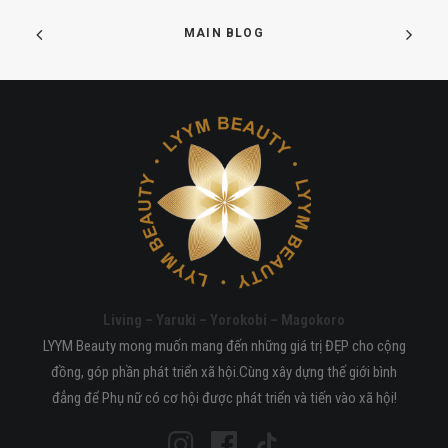
MAIN BLOG
Living – Yaruki – Yorokobi – Magokoro
LYYM Beauty mong muốn mang đến những giá trị ĐẸP cho cộng
đồng, góp phần phát triển xã hội.Cùng xây dựng thế giới bình
đẳng để Phụ nữ có cơ hội được phát triển và tiến vào xã hội!