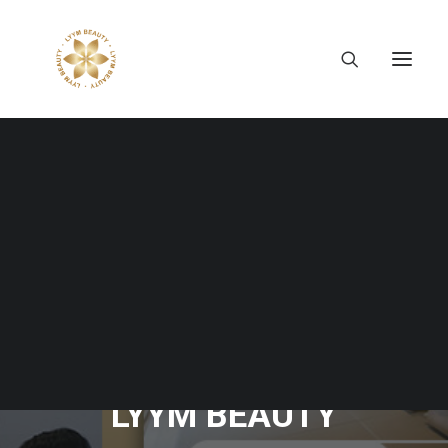
Tiếng Việt
日本語
NO.7 JAPANESE
BEAUTY SEMINAR |
LYYM BEAUTY