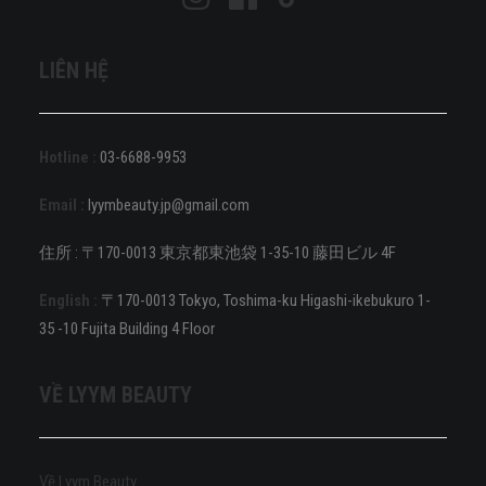
LIÊN HỆ
Hotline :
03-6688-9953
Email :
lyymbeauty.jp@gmail.com
住所 : 〒170-0013 東京都東池袋 1-35-10 藤田ビル 4F
English :
〒170-0013 Tokyo, Toshima-ku Higashi-ikebukuro 1-
35 -10 Fujita Building 4 Floor
VỀ LYYM BEAUTY
Về Lyym Beauty