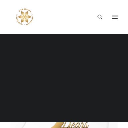
LYYM Beauty
は、
5
周年を祝い、重要な新たな将来の扉
と、女性の自立性を強調しながら、ベトナムと日本、そ
して世界を結ぶ先駆的なビジョンについて。
外国人向け
の日本の美容業界において
LYYM Beauty
は欠かせない存
在です。単なるブランドにとどまらず、使命を持った企
業でもあります。過去
5
年間、
LYYM Beauty
は絶え間な
く成長しており、ビジネスだけでなく女性コミュニティ
に対しても積極的な変化をもたらし、ベトナムと日本の
文化的つながりを強化してきました。記憶に残る瞬間と
Tiếng Việt
LYYM
の四文字に込められた意義：リビング、喜び、や
日本語
る気、真心に注目し、
LYYM Beauty
の成立と成長を振り
English
返りましょう。