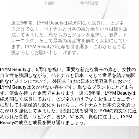
過去
5
年間、
LYYM Beauty
は絶え間なく成長し、ビジネ
スだけでなく、ベトナムと日本の架け橋という目標を達
成してきました。私たちのビジョンを追求し、教育、ト
レーニング、そして最新の考え方を前向く大切にしてい
ます。
LYYM Beauty
の使命を引き継ぎ、これからもご応
援よろしくお願い申し上げます。
LYYM Beauty
は、
5
周年を祝い、重要な新たな将来の扉と、女性の
自立性を強調しながら、ベトナムと日本、そして世界を結ぶ先駆
的なビジョンについて。
外国人向けの日本の美容業界において
LYYM Beauty
は欠かせない存在です。単なるブランドにとどまら
ず、使命を持った企業でもあります。過去
5
年間、
LYYM Beauty
は
絶え間なく成長しており、ビジネスだけでなく女性コミュニティ
に対しても積極的な変化をもたらし、ベトナムと日本の文化的つ
ながりを強化してきました。記憶に残る瞬間と
LYYM
の四文字に込
められた意義：リビング、喜び、やる気、真心に注目し、
LYYM
Beauty
の成立と成長を振り返りましょう。