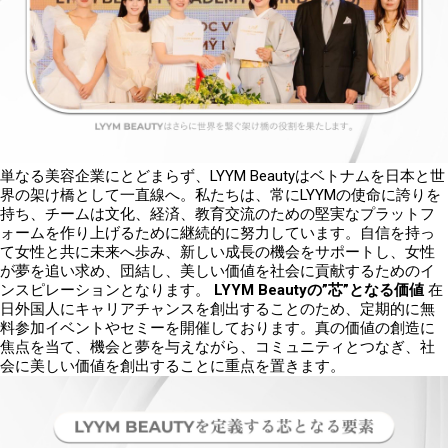
単なる美容企業にとどまらず、
LYYM Beauty
はベトナムを日本と世
界の架け橋として一直線へ。私たちは、常に
LYYM
の使命に誇りを
持ち、チームは文化、経済、教育交流のための堅実なプラットフ
ォームを作り上げるために継続的に努力しています。自信を持っ
て女性と共に未来へ歩み、新しい成長の機会をサポートし、女性
が夢を追い求め、団結し、美しい価値を社会に貢献するためのイ
ンスピレーションとなります。
LYYM Beauty
の”芯”となる価値
在
日外国人にキャリアチャンスを創出することのため、定期的に無
料参加イベントやセミーを開催しております。真の価値の創造に
焦点を当て、機会と夢を与えながら、コミュニティとつなぎ、社
会に美しい価値を創出することに重点を置きます。