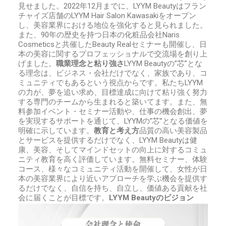
見せました。
2022
年
12
月までに、
LYYM Beauty
はフラン
チャイズ店舗の
LYYM Hair Salon Kawasakiをオープン
し、
美容業界における地位を強化すると見られました。
また、
90
年の歴史を持つ日本の化粧品会社
Naris
Cosmetics
と共催した
Beauty Real
セミナーも開催し、日
本の美容に関するプロフェッショナルで交流場を創り上
げました。
職業理念と粘り強さ
LYYM Beauty
の”芯”とな
る理念は、ビジネス・会社だけでなく、家族であり、コ
ミュニティでもあるという視点からです。私たち
LYYM
の力が、夢を追い求め、目標達成に向けて粘り強く努力
する専門のチームから生まれると築いてます。また、無
料参加イベント・セミナー活動や、仕事の機会創出、夢
を実現するサポートを通じて、
LYYM
の”芯”となる価値を
明確に示しています。
教育と考え方
品質の高い美容製品
とサービスを提供するだけでなく、
LYYM Beauty
は健
康、美容、そしてマインドセットの向上に対するコミュ
ニティ教育を高く評価しています。無料セミナー、体験
コース、様々なコミュニティ活動を開催して、女性が日
本の美容業界により近いアプローチを学ぶ機会を提供す
るだけでなく、自信を持ち、自立し、価値ある貢献を社
会に届くことが目標です。
LYYM Beauty
のビジョン