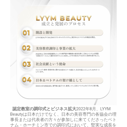
認定教室の調印式とビジネス拡大
2022
年
8
月、
LYYM
Beauty
は日本だけでなく、日本の美容専門の各協会の理
事長または代表者の方々が参加しに来てくださったベト
ナム・ホーチミン市での調印式において、堅実な成長を