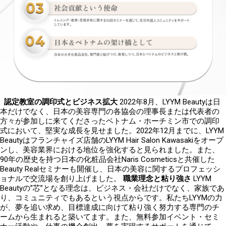
認定教室の調印式とビジネス拡大
2022
年
8
月、
LYYM Beauty
は日
本だけでなく、日本の美容専門の各協会の理事長または代表者の
方々が参加しに来てくださったベトナム・ホーチミン市での調印
式において、堅実な成長を見せました。
2022
年
12
月までに、
LYYM
Beauty
はフランチャイズ店舗の
LYYM Hair Salon Kawasakiをオープ
ンし、
美容業界における地位を強化すると見られました。また、
90
年の歴史を持つ日本の化粧品会社
Naris Cosmetics
と共催した
Beauty Real
セミナーも開催し、日本の美容に関するプロフェッシ
ョナルで交流場を創り上げました。
職業理念と粘り強さ
LYYM
Beauty
の”芯”となる理念は、ビジネス・会社だけでなく、家族であ
り、コミュニティでもあるという視点からです。私たち
LYYM
の力
が、夢を追い求め、目標達成に向けて粘り強く努力する専門のチ
ームから生まれると築いてます。また、無料参加イベント・セミ