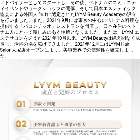
アドバイザーとしてスタートし、その後、ベトナムのコミュニテ
ィイベントやワークショップの開催、そして日本エステティック
協会による外国人向けに認定された
LYYM Beauty Academy
の設立
を行いました。また、
2021
年
9
月には東京の中心にベトナム料理を
提供する「バコンチャオ」レストランを開店し、日本在住のベト
ナム人にとって親しみのある場所となりました。または、LYYM エ
ステサロンを迎えた
2021
年
10
月以来、
LYYM Beauty
は絶え間なく成
長し、活躍の場を広げてきました。
2021
年
12
月には
LYYM Hair
Salon大塚店
オープンにより、美容業界での信頼性を確立しまし
た。