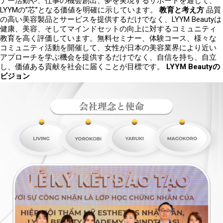
ナー活動や、仕事の機会創出、夢を実現するサポートを通じて、
LYYM
の”芯”となる価値を明確に示しています。
教育と考え方
品質
の高い美容製品とサービスを提供するだけでなく、
LYYM Beauty
は
健康、美容、そしてマインドセットの向上に対するコミュニティ
教育を高く評価しています。無料セミナー、体験コース、様々な
コミュニティ活動を開催して、女性が日本の美容業界により近い
アプローチを学ぶ機会を提供するだけでなく、自信を持ち、自立
し、価値ある貢献を社会に届くことが目標です。
LYYM Beauty
の
ビジョン