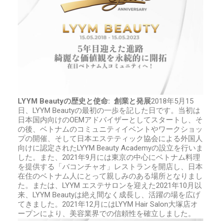
LYYM Beauty
の歴史と使命
:
創業と発展
2018
年
5
月
15
日、
LYYM Beauty
の最初の一歩を記した日です。当初は
日本国内向けの
OEM
アドバイザーとしてスタートし、そ
の後、ベトナムのコミュニティイベントやワークショッ
プの開催、そして日本エステティック協会による外国人
向けに認定された
LYYM Beauty Academy
の設立を行いま
した。また、
2021
年
9
月には東京の中心にベトナム料理
を提供する「バコンチャオ」レストランを開店し、日本
在住のベトナム人にとって親しみのある場所となりまし
た。または、LYYM エステサロンを迎えた
2021
年
10
月以
来、
LYYM Beauty
は絶え間なく成長し、活躍の場を広げ
てきました。
2021
年
12
月には
LYYM Hair Salon大塚店
オ
ープンにより、美容業界での信頼性を確立しました。