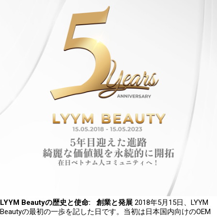
LYYM Beauty
の歴史と使命
:
創業と発展
2018
年
5
月
15
日、
LYYM
Beauty
の最初の一歩を記した日です。当初は日本国内向けの
OEM