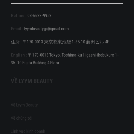
Hotline :
03-6688-9953
Email :
lyymbeauty.jp@gmail.com
住所 : 〒170-0013 東京都東池袋 1-35-10 藤田ビル 4F
English :
〒170-0013 Tokyo, Toshima-ku Higashi-ikebukuro 1-
35 -10 Fujita Building 4 Floor
VỀ LYYM BEAUTY
Về Lyym Beauty
Về chúng tôi
Lĩnh vực kinh doanh